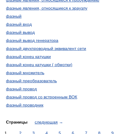
фазные явления, относящиеся к пробуждению
фазные явления, относящиеся к эраузлу
фазный
фазный вход
фазный вывод
фазный вывод генератора
фазный двухпроводный эквивалент сети
фазный конец катушки
фазный конец катушки ( обмотки)
фазный множитель
фазный преобразователь
фазный провод
фазный провод со встроенным ВОК
фазный проводник
Страницы
следующая
→
1
2
3
4
5
6
7
8
9