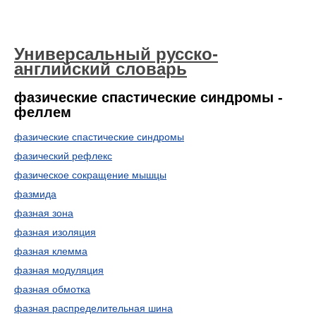
Универсальный русско-
английский словарь
фазические спастические синдромы -
феллем
фазические спастические синдромы
фазический рефлекс
фазическое сокращение мышцы
фазмида
фазная зона
фазная изоляция
фазная клемма
фазная модуляция
фазная обмотка
фазная распределительная шина