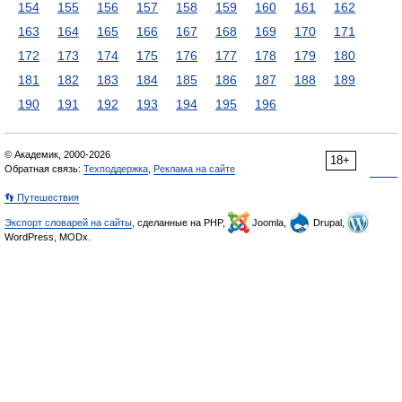
154
155
156
157
158
159
160
161
162
163
164
165
166
167
168
169
170
171
172
173
174
175
176
177
178
179
180
181
182
183
184
185
186
187
188
189
190
191
192
193
194
195
196
© Академик, 2000-2026
18+
Обратная связь:
Техподдержка
,
Реклама на сайте
👣 Путешествия
Экспорт словарей на сайты
, сделанные на PHP,
Joomla,
Drupal,
WordPress, MODx.